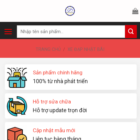
Skip
to
content
Tìm
kiếm:
TRANG CHỦ
/
XE ĐẠP NHẬT BÃI
Sản phẩm chính hãng
100% từ nhà phát triển
Hỗ trợ sửa chữa
Hỗ trợ update trọn đời
Cập nhật mẫu mới
Liên tục hàng tháng